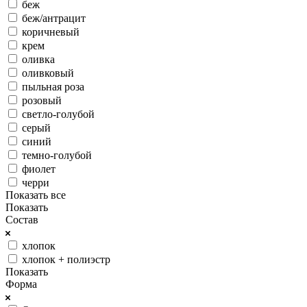
беж
беж/антрацит
коричневый
крем
оливка
оливковый
пыльная роза
розовый
светло-голубой
серый
синий
темно-голубой
фиолет
черри
Показать все
Показать
Состав
хлопок
хлопок + полиэстр
Показать
Форма